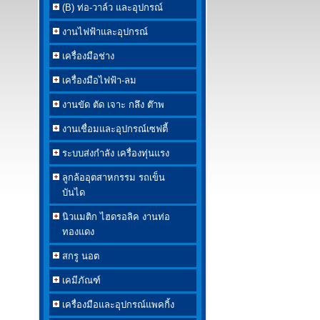
(B) ท่อ-วาล์ว และอุปกรณ์
งานไฟฟ้าและอุปกรณ์
เครื่องมือช่าง
เครื่องมือไฟฟ้า-ลม
งานขัด ตัด เจาะ กลึง ต๊าพ
งานเชื่อมและอุปกรณ์เซฟตี้
ระบบส่งกำลัง เครื่องทุ่นแรง
ลูกล้ออุตสาหกรรม รถเข็น
บันได
นิวแมติก ไฮดรอลิค งานท่อ
ทองแดง
สกรู นอต
เคมีภัณฑ์
เครื่องมือและอุปกรณ์แพคกิ้ง