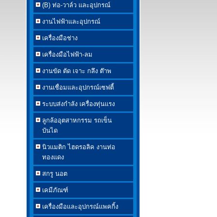
(B) ท่อ-วาล์ว และอุปกรณ์
งานไฟฟ้าและอุปกรณ์
เครื่องมือช่าง
เครื่องมือไฟฟ้า-ลม
งานขัด ตัด เจาะ กลึง ต๊าพ
งานเชื่อมและอุปกรณ์เซฟตี้
ระบบส่งกำลัง เครื่องทุ่นแรง
ลูกล้ออุตสาหกรรม รถเข็น
บันได
นิวแมติก ไฮดรอลิค งานท่อ
ทองแดง
สกรู นอต
เคมีภัณฑ์
เครื่องมือและอุปกรณ์แพคกิ้ง