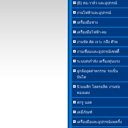
(B) ท่อ-วาล์ว และอุปกรณ์
งานไฟฟ้าและอุปกรณ์
เครื่องมือช่าง
เครื่องมือไฟฟ้า-ลม
งานขัด ตัด เจาะ กลึง ต๊าพ
งานเชื่อมและอุปกรณ์เซฟตี้
ระบบส่งกำลัง เครื่องทุ่นแรง
ลูกล้ออุตสาหกรรม รถเข็น
บันได
นิวแมติก ไฮดรอลิค งานท่อ
ทองแดง
สกรู นอต
เคมีภัณฑ์
เครื่องมือและอุปกรณ์แพคกิ้ง