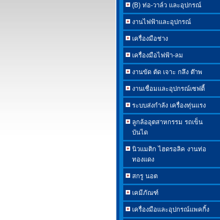
(B) ท่อ-วาล์ว และอุปกรณ์
งานไฟฟ้าและอุปกรณ์
เครื่องมือช่าง
เครื่องมือไฟฟ้า-ลม
งานขัด ตัด เจาะ กลึง ต๊าพ
งานเชื่อมและอุปกรณ์เซฟตี้
ระบบส่งกำลัง เครื่องทุ่นแรง
ลูกล้ออุตสาหกรรม รถเข็น
บันได
นิวแมติก ไฮดรอลิค งานท่อ
ทองแดง
สกรู นอต
เคมีภัณฑ์
เครื่องมือและอุปกรณ์แพคกิ้ง