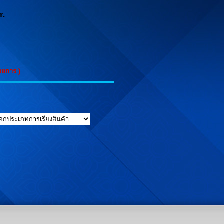
r.
ายการ )