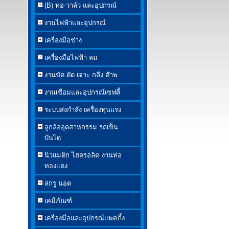
(B) ท่อ-วาล์ว และอุปกรณ์
งานไฟฟ้าและอุปกรณ์
เครื่องมือช่าง
เครื่องมือไฟฟ้า-ลม
งานขัด ตัด เจาะ กลึง ต๊าพ
งานเชื่อมและอุปกรณ์เซฟตี้
ระบบส่งกำลัง เครื่องทุ่นแรง
ลูกล้ออุตสาหกรรม รถเข็น
บันได
นิวแมติก ไฮดรอลิค งานท่อ
ทองแดง
สกรู นอต
เคมีภัณฑ์
เครื่องมือและอุปกรณ์แพคกิ้ง