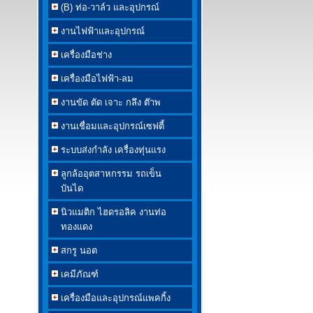
(B) ท่อ-วาล์ว และอุปกรณ์
งานไฟฟ้าและอุปกรณ์
เครื่องมือช่าง
เครื่องมือไฟฟ้า-ลม
งานขัด ตัด เจาะ กลึง ต๊าพ
งานเชื่อมและอุปกรณ์เซฟตี้
ระบบส่งกำลัง เครื่องทุ่นแรง
ลูกล้ออุตสาหกรรม รถเข็น
บันได
นิวแมติก ไฮดรอลิค งานท่อ
ทองแดง
สกรู นอต
เคมีภัณฑ์
เครื่องมือและอุปกรณ์แพคกิ้ง