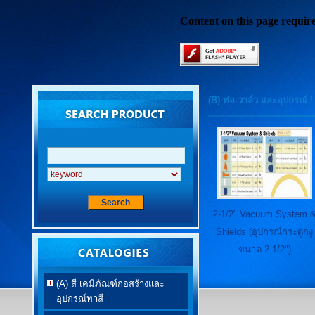
Content on this page requir
(B) ท่อ-วาล์ว และอุปกรณ์
2-1/2" Vacuum System 
Shields (อุปกรณ์กระดูกงู
ขนาด 2-1/2")
(A) สี เคมีภัณฑ์ก่อสร้างและ
อุปกรณ์ทาสี