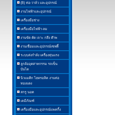
(B) ท่อ-วาล์ว และอุปกรณ์
งานไฟฟ้าและอุปกรณ์
เครื่องมือช่าง
เครื่องมือไฟฟ้า-ลม
งานขัด ตัด เจาะ กลึง ต๊าพ
งานเชื่อมและอุปกรณ์เซฟตี้
ระบบส่งกำลัง เครื่องทุ่นแรง
ลูกล้ออุตสาหกรรม รถเข็น
บันได
นิวแมติก ไฮดรอลิค งานท่อ
ทองแดง
สกรู นอต
เคมีภัณฑ์
เครื่องมือและอุปกรณ์แพคกิ้ง