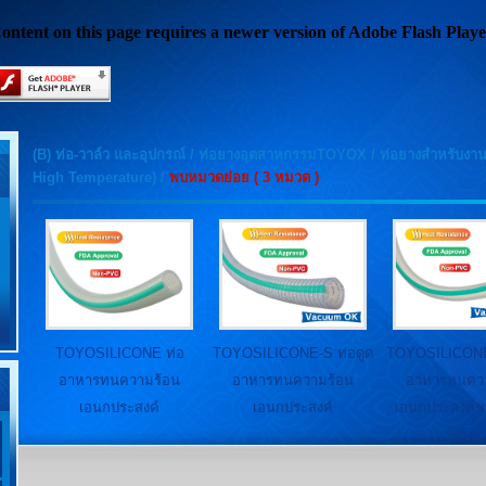
ontent on this page requires a newer version of Adobe Flash Playe
(B) ท่อ-วาล์ว และอุปกรณ์
/
ท่อยางอุตสาหกรรมTOYOX
/
ท่อยางสำหรับงา
High Temperature)
/
พบหมวดย่อย ( 3 หมวด )
TOYOSILICONE ท่อ
TOYOSILICONE-S ท่อดูด
TOYOSILICONE-
อาหารทนความร้อน
อาหารทนความร้อน
อาหารทนคว
เอนกประสงค์
เอนกประสงค์
เอนกประสงค์ชน
แบน