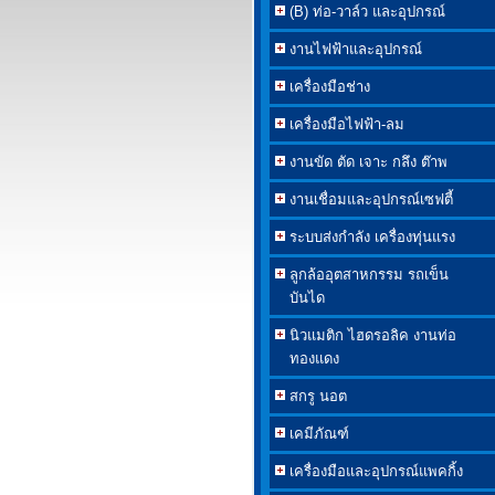
(B) ท่อ-วาล์ว และอุปกรณ์
งานไฟฟ้าและอุปกรณ์
เครื่องมือช่าง
เครื่องมือไฟฟ้า-ลม
งานขัด ตัด เจาะ กลึง ต๊าพ
งานเชื่อมและอุปกรณ์เซฟตี้
ระบบส่งกำลัง เครื่องทุ่นแรง
ลูกล้ออุตสาหกรรม รถเข็น
บันได
นิวแมติก ไฮดรอลิค งานท่อ
ทองแดง
สกรู นอต
เคมีภัณฑ์
เครื่องมือและอุปกรณ์แพคกิ้ง