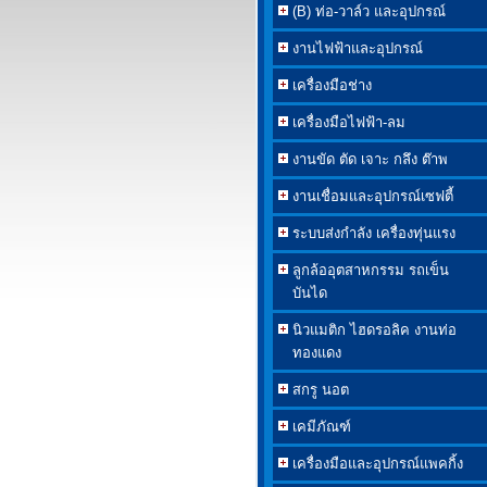
(B) ท่อ-วาล์ว และอุปกรณ์
งานไฟฟ้าและอุปกรณ์
เครื่องมือช่าง
เครื่องมือไฟฟ้า-ลม
งานขัด ตัด เจาะ กลึง ต๊าพ
งานเชื่อมและอุปกรณ์เซฟตี้
ระบบส่งกำลัง เครื่องทุ่นแรง
ลูกล้ออุตสาหกรรม รถเข็น
บันได
นิวแมติก ไฮดรอลิค งานท่อ
ทองแดง
สกรู นอต
เคมีภัณฑ์
เครื่องมือและอุปกรณ์แพคกิ้ง