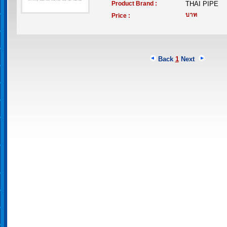
Product Brand :
THAI PIPE
บาท
Price :
Back
1
Next