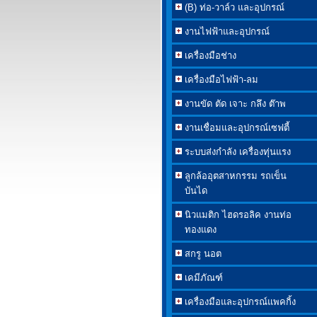
(B) ท่อ-วาล์ว และอุปกรณ์
งานไฟฟ้าและอุปกรณ์
เครื่องมือช่าง
เครื่องมือไฟฟ้า-ลม
งานขัด ตัด เจาะ กลึง ต๊าพ
งานเชื่อมและอุปกรณ์เซฟตี้
ระบบส่งกำลัง เครื่องทุ่นแรง
ลูกล้ออุตสาหกรรม รถเข็น
บันได
นิวแมติก ไฮดรอลิค งานท่อ
ทองแดง
สกรู นอต
เคมีภัณฑ์
เครื่องมือและอุปกรณ์แพคกิ้ง