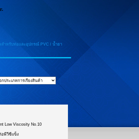
r.
ศษสำหรับท่อและอุปกรณ์ PVC
/
น้ำยา
nt Low Viscosity No.10
อพีวีซีแข็ง